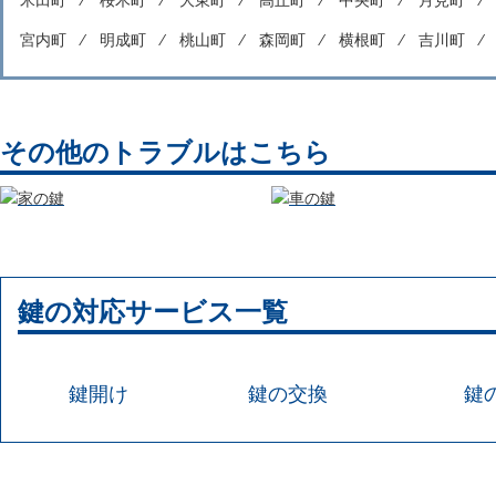
米田町 ⁄
桜木町 ⁄
大東町 ⁄
高丘町 ⁄
中央町 ⁄
月見町 
宮内町 ⁄
明成町 ⁄
桃山町 ⁄
森岡町 ⁄
横根町 ⁄
吉川町 
その他のトラブルはこちら
鍵の対応サービス一覧
鍵開け
鍵の交換
鍵