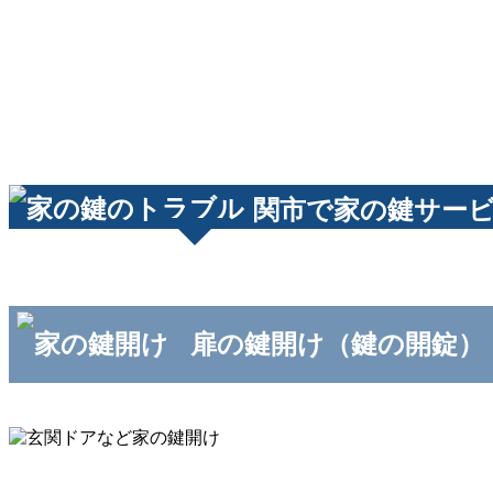
関市で家の鍵サー
扉の鍵開け（鍵の開錠）