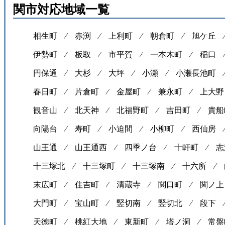
関市対応地域一覧
相生町 ⁄
赤渕 ⁄
上利町 ⁄
朝倉町 ⁄
旭ケ丘
伊勢町 ⁄
板取 ⁄
市平賀 ⁄
一本木町 ⁄
稲口
円保通 ⁄
大杉 ⁄
大坪 ⁄
小瀬 ⁄
小瀬長池町
春日町 ⁄
片倉町 ⁄
金屋町 ⁄
兼永町 ⁄
上大野
観音山 ⁄
北天神 ⁄
北福野町 ⁄
吉田町 ⁄
貴船
向陽台 ⁄
寿町 ⁄
小迫間 ⁄
小柳町 ⁄
西仙房
山王通 ⁄
山王通西 ⁄
四季ノ台 ⁄
十軒町 ⁄
志
十三塚北 ⁄
十三塚町 ⁄
十三塚南 ⁄
十六所 ⁄
末広町 ⁄
住吉町 ⁄
清蔵寺 ⁄
関口町 ⁄
関ノ上
大門町 ⁄
宝山町 ⁄
竪切南 ⁄
竪切北 ⁄
段下
天徳町 ⁄
桃紅大地 ⁄
東新町 ⁄
塔ノ洞 ⁄
常盤