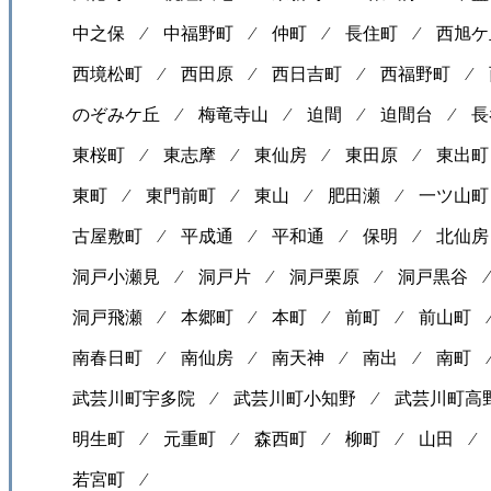
中之保 ⁄
中福野町 ⁄
仲町 ⁄
長住町 ⁄
西旭ケ
西境松町 ⁄
西田原 ⁄
西日吉町 ⁄
西福野町 ⁄
のぞみケ丘 ⁄
梅竜寺山 ⁄
迫間 ⁄
迫間台 ⁄
長
東桜町 ⁄
東志摩 ⁄
東仙房 ⁄
東田原 ⁄
東出町
東町 ⁄
東門前町 ⁄
東山 ⁄
肥田瀬 ⁄
一ツ山町
古屋敷町 ⁄
平成通 ⁄
平和通 ⁄
保明 ⁄
北仙房
洞戸小瀬見 ⁄
洞戸片 ⁄
洞戸栗原 ⁄
洞戸黒谷 
洞戸飛瀬 ⁄
本郷町 ⁄
本町 ⁄
前町 ⁄
前山町
南春日町 ⁄
南仙房 ⁄
南天神 ⁄
南出 ⁄
南町
武芸川町宇多院 ⁄
武芸川町小知野 ⁄
武芸川町高
明生町 ⁄
元重町 ⁄
森西町 ⁄
柳町 ⁄
山田 
若宮町 ⁄