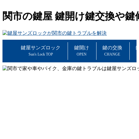
関市の鍵屋 鍵開け鍵交換や
鍵屋サンズロック
鍵開け
鍵の交換
Sun's Lock TOP
OPEN
CHANGE