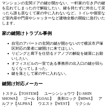
マンションの玄関ドアの鍵が開かない、一軒家の引き戸の鍵
を忘れてしまったので解錠したい、鍵を持たずに外出して戻
ったら誰も居なくて家の中に入れないなど。トイレや個室な
ど室内扉や門扉やシャッターなど建物全般の開錠に急行いた
します。
家の鍵開けトラブル事例
自宅のアパートの玄関の鍵が開かないので横浜市戸塚
区対応の業者に鍵開けに来てほしい。
リビングと廊下を仕切るドアノブの解錠を鍵屋にお願
いしたい。
オフィスビルの一室である事務所の出入口の鍵が回ら
なくなってしまった。
鍵を落として家の中に入れない。
鍵開け対応メーカー
トステム【TOSTEM】 ユーシンショウワ【U-SHIN
SHOWA】 ゴール【GOAL】 美和ロック【MIWA】 ア
ルファ【ALPHA】 ウエスト【WEST】 リクシル