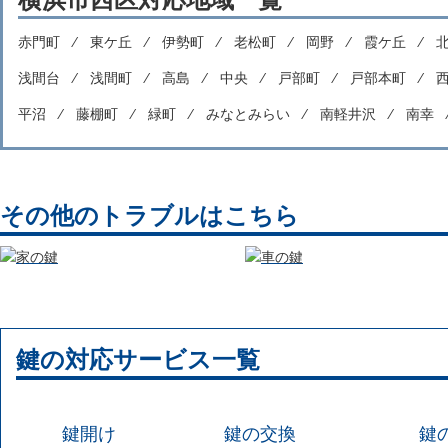
赤門町 ⁄
東ケ丘 ⁄
伊勢町 ⁄
老松町 ⁄
岡野 ⁄
霞ケ丘 ⁄
浅間台 ⁄
浅間町 ⁄
高島 ⁄
中央 ⁄
戸部町 ⁄
戸部本町 ⁄
平沼 ⁄
藤棚町 ⁄
緑町 ⁄
みなとみらい ⁄
南軽井沢 ⁄
南幸
その他のトラブルはこちら
鍵の対応サービス一覧
鍵開け
鍵の交換
鍵