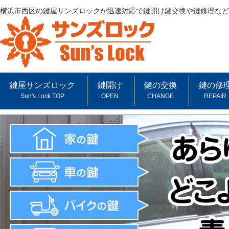
横浜市西区の鍵屋サンズロックが迅速対応で鍵開け鍵交換や鍵修理など
鍵屋サンズロック
鍵開け
鍵の交換
鍵の修
Sun's Lock TOP
OPEN
CHANGE
REPAIR