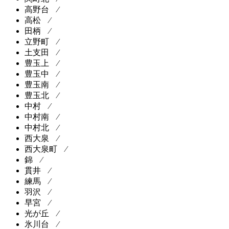
高野台 ⁄
高松 ⁄
田柄 ⁄
立野町 ⁄
土支田 ⁄
豊玉上 ⁄
豊玉中 ⁄
豊玉南 ⁄
豊玉北 ⁄
中村 ⁄
中村南 ⁄
中村北 ⁄
西大泉 ⁄
西大泉町 ⁄
錦 ⁄
貫井 ⁄
練馬 ⁄
羽沢 ⁄
早宮 ⁄
光が丘 ⁄
氷川台 ⁄