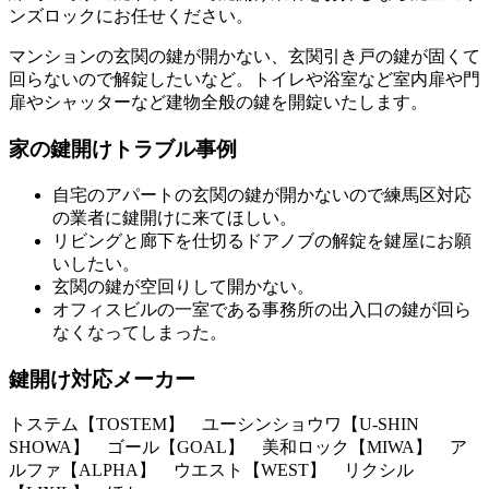
ンズロックにお任せください。
マンションの玄関の鍵が開かない、玄関引き戸の鍵が固くて
回らないので解錠したいなど。トイレや浴室など室内扉や門
扉やシャッターなど建物全般の鍵を開錠いたします。
家の鍵開けトラブル事例
自宅のアパートの玄関の鍵が開かないので練馬区対応
の業者に鍵開けに来てほしい。
リビングと廊下を仕切るドアノブの解錠を鍵屋にお願
いしたい。
玄関の鍵が空回りして開かない。
オフィスビルの一室である事務所の出入口の鍵が回ら
なくなってしまった。
鍵開け対応メーカー
トステム【TOSTEM】 ユーシンショウワ【U-SHIN
SHOWA】 ゴール【GOAL】 美和ロック【MIWA】 ア
ルファ【ALPHA】 ウエスト【WEST】 リクシル