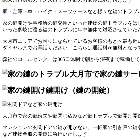
家・金庫・車・バイク・スーツケースなど様々な鍵のトラブ
家の鍵開けや事務所の鍵交換といった建物の鍵トラブルをは
いった多岐に渡る鍵のトラブルに年中無休で対応させていた
大月市エリアでお困りになられているお客様のもとへ最も近
ダイヤルまでお電話ください。こちらは通話料が無料となっ
弊社のコールセンターは365日体制で朝から深夜まで稼働し
大月市で家の鍵サー
鍵開け（鍵の開錠）
大月市で家の鍵紛失や鍵閉じ込みなど鍵トラブルで鍵開け開
マンションの玄関ドアの鍵が開かない、一軒家の引き戸の鍵
など建物全般の開錠に急行いたします。