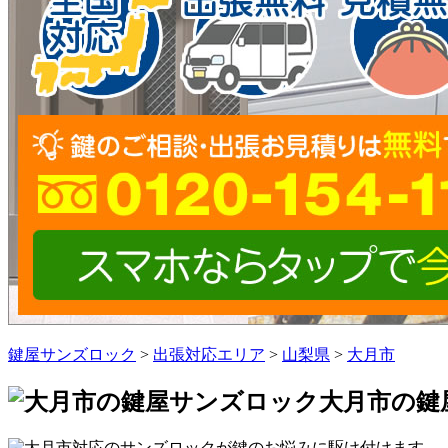
鍵屋サンズロック
>
出張対応エリア
>
山梨県
>
大月市
大月市の鍵