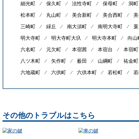
細光町 ⁄
保久町 ⁄
法性寺町 ⁄
保母町 ⁄
洞町
松本町 ⁄
丸山町 ⁄
美合新町 ⁄
美合西町 ⁄
美
三崎町 ⁄
緑丘 ⁄
南大須町 ⁄
南明大寺町 ⁄
蓑
明大寺町 ⁄
明大寺町大圦 ⁄
明大寺本町 ⁄
向山
六名町 ⁄
元欠町 ⁄
本宿茜 ⁄
本宿台 ⁄
本宿町
八ツ木町 ⁄
矢作町 ⁄
薮田 ⁄
山綱町 ⁄
祐金町
六地蔵町 ⁄
六供町 ⁄
六供本町 ⁄
若松町 ⁄
若
その他のトラブルはこちら