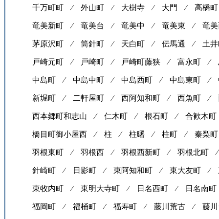
千万町町 ⁄
外山町 ⁄
大樹寺 ⁄
大門 ⁄
高橋町
竜美新町 ⁄
竜美台 ⁄
竜美中 ⁄
竜美東 ⁄
竜美
茅原沢町 ⁄
筒針町 ⁄
天白町 ⁄
伝馬通 ⁄
土井
戸崎元町 ⁄
戸崎町 ⁄
戸崎町藤狭 ⁄
富永町 ⁄
中島町 ⁄
中島中町 ⁄
中島西町 ⁄
中島東町 ⁄
新堀町 ⁄
二軒屋町 ⁄
西阿知和町 ⁄
西魚町 ⁄
西本郷町和志山 ⁄
仁木町 ⁄
根石町 ⁄
合歓木町
橋目町御小屋西 ⁄
柱 ⁄
柱曙 ⁄
柱町 ⁄
秦梨町
羽根東町 ⁄
羽根西 ⁄
羽根西新町 ⁄
羽根北町 
針崎町 ⁄
日影町 ⁄
東阿知和町 ⁄
東大友町 ⁄
東牧内町 ⁄
東明大寺町 ⁄
日名西町 ⁄
日名南町
福岡町 ⁄
福桶町 ⁄
福寿町 ⁄
藤川荒古 ⁄
藤川