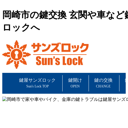
岡崎市の鍵交換 玄関や車な
ロックへ
鍵屋サンズロック
鍵開け
鍵の交換
Sun's Lock TOP
OPEN
CHANGE