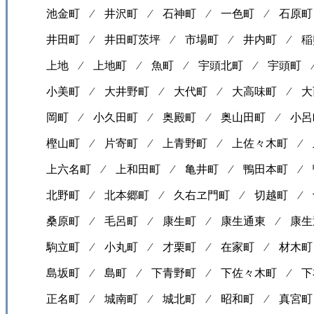
池金町 ⁄
井沢町 ⁄
石神町 ⁄
一色町 ⁄
石原町
井田町 ⁄
井田町茨坪 ⁄
市場町 ⁄
井内町 ⁄
稲
上地 ⁄
上地町 ⁄
魚町 ⁄
宇頭北町 ⁄
宇頭町
小美町 ⁄
大井野町 ⁄
大代町 ⁄
大高味町 ⁄
大
岡町 ⁄
小久田町 ⁄
奥殿町 ⁄
奥山田町 ⁄
小呂
樫山町 ⁄
片寄町 ⁄
上青野町 ⁄
上佐々木町 ⁄
上六名町 ⁄
上和田町 ⁄
亀井町 ⁄
鴨田本町 ⁄
北野町 ⁄
北本郷町 ⁄
久右ヱ門町 ⁄
切越町 ⁄
桑原町 ⁄
毛呂町 ⁄
康生町 ⁄
康生通東 ⁄
康生
駒立町 ⁄
小丸町 ⁄
才栗町 ⁄
在家町 ⁄
材木町
島坂町 ⁄
島町 ⁄
下青野町 ⁄
下佐々木町 ⁄
下
正名町 ⁄
城南町 ⁄
城北町 ⁄
昭和町 ⁄
真宮町