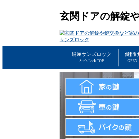
玄関ドアの解錠
鍵屋サンズロック
鍵開
Sun's Lock TOP
OPEN