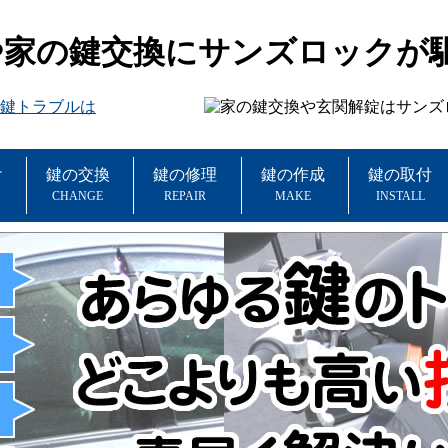
や家の鍵交換にサンズロックが
け
鍵の交換
鍵の修理
鍵の作成
鍵の取付
CHANGE
REPAIR
MAKE
INSTALL