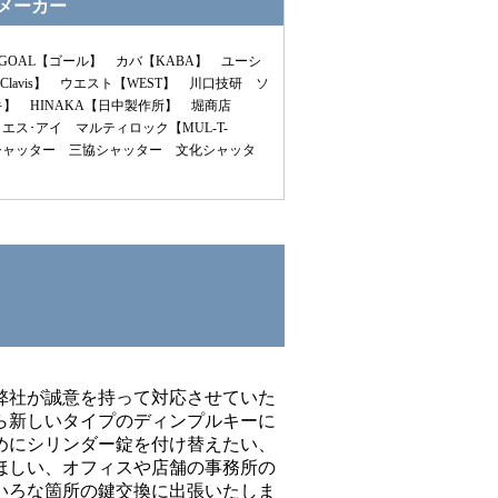
メーカー
GOAL【ゴール】 カバ【KABA】 ユーシ
Clavis】 ウエスト【WEST】 川口技研 ソ
フキ】 HINAKA【日中製作所】 堀商店
･エス･アイ マルティロック【MUL-T-
上シャッター 三協シャッター 文化シャッタ
弊社が誠意を持って対応させていた
ら新しいタイプのディンプルキーに
めにシリンダー錠を付け替えたい、
ほしい、オフィスや店舗の事務所の
いろな箇所の鍵交換に出張いたしま