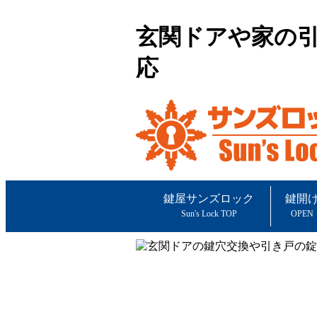
玄関ドアや家の
応
鍵屋サンズロック
鍵開
Sun's Lock TOP
OPEN