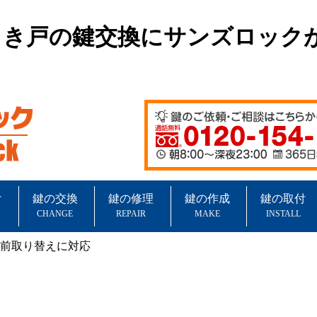
引き戸の鍵交換にサンズロック
け
鍵の交換
鍵の修理
鍵の作成
鍵の取付
CHANGE
REPAIR
MAKE
INSTALL