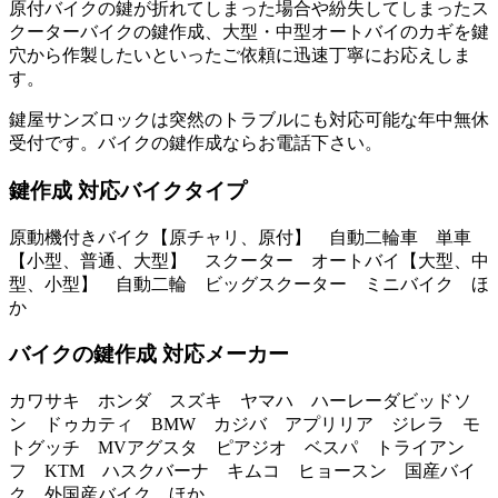
原付バイクの鍵が折れてしまった場合や紛失してしまったス
クーターバイクの鍵作成、大型・中型オートバイのカギを鍵
穴から作製したいといったご依頼に迅速丁寧にお応えしま
す。
鍵屋サンズロックは突然のトラブルにも対応可能な年中無休
受付です。バイクの鍵作成ならお電話下さい。
鍵作成 対応バイクタイプ
原動機付きバイク【原チャリ、原付】 自動二輪車 単車
【小型、普通、大型】 スクーター オートバイ【大型、中
型、小型】 自動二輪 ビッグスクーター ミニバイク ほ
か
バイクの鍵作成 対応メーカー
カワサキ ホンダ スズキ ヤマハ ハーレーダビッドソ
ン ドゥカティ BMW カジバ アプリリア ジレラ モ
トグッチ MVアグスタ ピアジオ ベスパ トライアン
フ KTM ハスクバーナ キムコ ヒョースン 国産バイ
ク 外国産バイク ほか