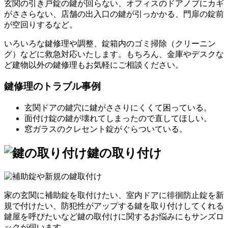
玄関の引き戸錠の鍵が回らない、オフィスのドアノブにカギ
がささらない、店舗の出入口の鍵が引っかかる、門扉の錠前
が空回りするなど。
いろいろな鍵修理や調整、錠箱内のゴミ掃除（クリーニン
グ）などに救急対応いたします。もちろん、金庫やデスクな
ど建物以外の鍵修理もお気軽にご相談ください。
鍵修理のトラブル事例
玄関ドアの鍵穴に鍵がささりにくくて困っている。
面付け錠の鍵が壊れてしまったので直してほしい。
窓ガラスのクレセント錠がぐらついている。
鍵の取り付け
家の玄関に補助錠を取付けたい、室内ドアに徘徊防止錠を新
規で付けたい、防犯性がアップする鍵を取り付けしてくれる
鍵屋を呼びたいなど鍵の取付けに関するお悩みにもサンズロ
ックが伺います。