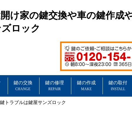
鍵開け家の鍵交換や車の鍵作成
ンズロック
け
鍵の交換
鍵の修理
鍵の作成
鍵の取付
CHANGE
REPAIR
MAKE
INSTALL