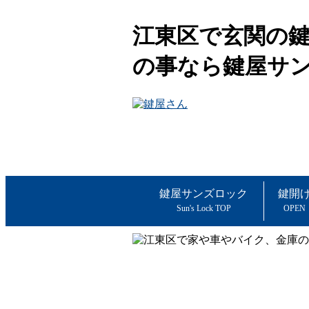
江東区で玄関の
の事なら鍵屋サ
鍵屋サンズロック
鍵開
Sun's Lock TOP
OPEN