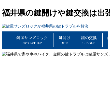
福井県の鍵開けや鍵交換は出
鍵屋サンズロック
鍵開け
鍵の交換
Sun's Lock TOP
OPEN
CHANGE