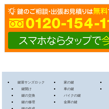
鍵屋サンズロック
家の鍵
鍵開け
車の鍵
鍵の交換
バイクの鍵
鍵の修理
金庫の鍵
鍵の作成