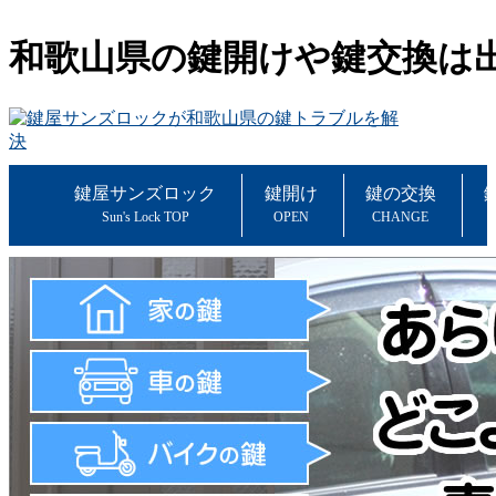
和歌山県の鍵開けや鍵交換は
鍵屋サンズロック
鍵開け
鍵の交換
Sun's Lock TOP
OPEN
CHANGE